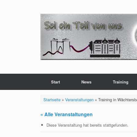
Zum
Inhalt
springen
Start
News
Training
Startseite
»
Veranstaltungen
»
Training in Wächters
« Alle Veranstaltungen
Diese Veranstaltung hat bereits stattgefunden.