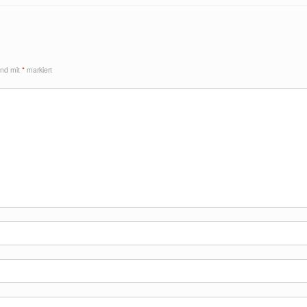
sind mit
*
markiert