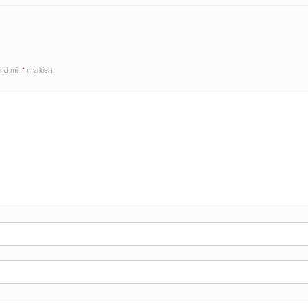
sind mit
*
markiert