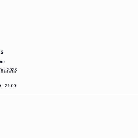
LS
m:
ärz 2023
 - 21:00