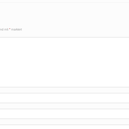
sind mit
*
markiert