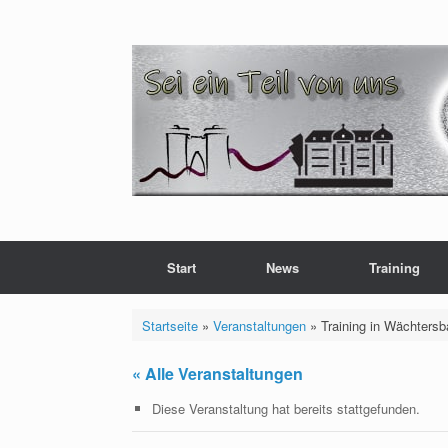
Zum
Inhalt
springen
Start
News
Training
Startseite
»
Veranstaltungen
»
Training in Wächters
« Alle Veranstaltungen
Diese Veranstaltung hat bereits stattgefunden.