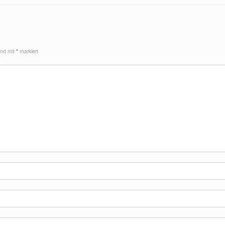
sind mit
*
markiert