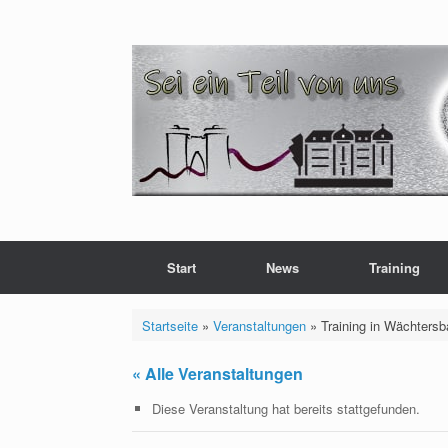
Zum
Inhalt
springen
Start
News
Training
Startseite
»
Veranstaltungen
»
Training in Wächters
« Alle Veranstaltungen
Diese Veranstaltung hat bereits stattgefunden.