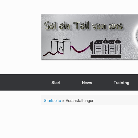
Zum
Inhalt
springen
Start
News
Training
Startseite
»
Veranstaltungen