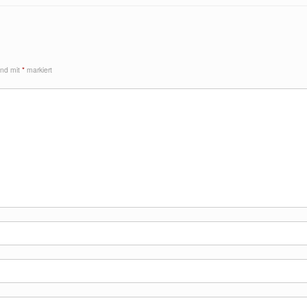
sind mit
*
markiert