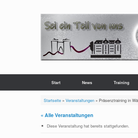
Zum
Inhalt
springen
Start
News
Training
Startseite
»
Veranstaltungen
»
Präsenztraining in W
« Alle Veranstaltungen
Diese Veranstaltung hat bereits stattgefunden.