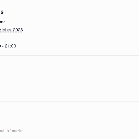
LS
m:
ktober 2023
 - 21:00
sind mit
*
markiert