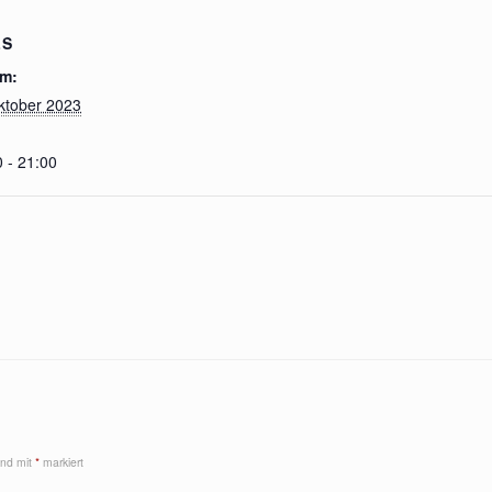
LS
m:
ktober 2023
 - 21:00
sind mit
*
markiert