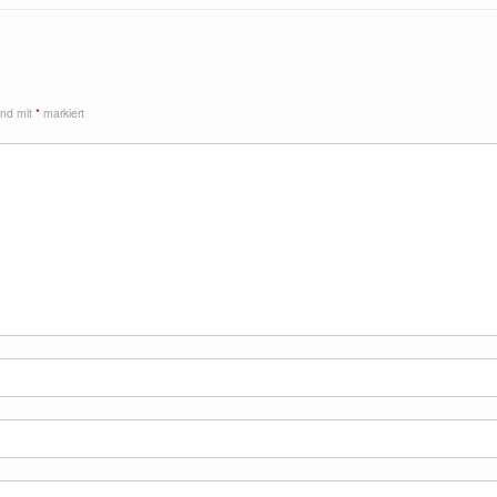
sind mit
*
markiert