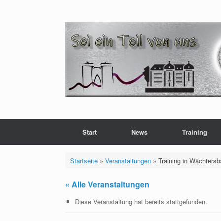
Zum
Inhalt
springen
Start
News
Training
Startseite
»
Veranstaltungen
»
Training in Wächters
« Alle Veranstaltungen
Diese Veranstaltung hat bereits stattgefunden.